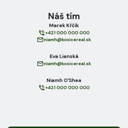
Náš tím
Marek
Kŕčik
+421 000 000 000
niamh@kosicereal.sk
Eva
Lianská
niamh@kosicereal.sk
Niamh
O'Shea
+421 000 000 000