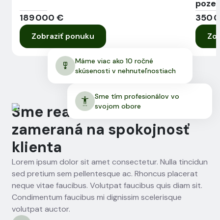
poze
189 000 €
350 
Zobraziť ponuku
Zob
Máme viac ako 10 ročné
skúsenosti v nehnuteľnostiach
Sme tím profesionálov vo
svojom obore
Sme realitná kancelária
zameraná na spokojnosť
klienta
Lorem ipsum dolor sit amet consectetur. Nulla tincidun
sed pretium sem pellentesque ac. Rhoncus placerat
neque vitae faucibus. Volutpat faucibus quis diam sit.
Condimentum faucibus mi dignissim scelerisque
volutpat auctor.