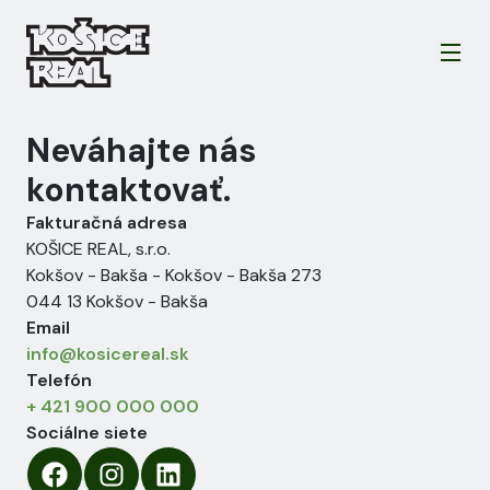
Neváhajte nás
kontaktovať.
Fakturačná adresa
KOŠICE REAL, s.r.o.
Kokšov - Bakša
-
Kokšov - Bakša 273
044 13
Kokšov - Bakša
Email
info@kosicereal.sk
Telefón
+ 421 900 000 000
Sociálne siete